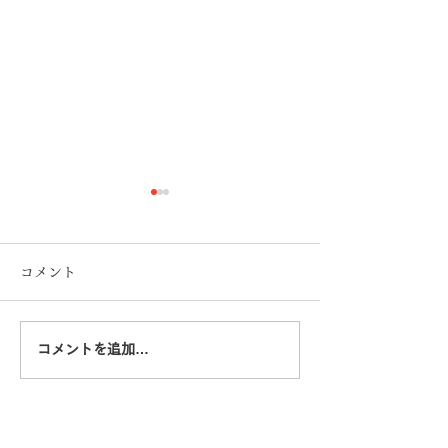
コメント
コメントを追加…
市政レポート2024年11月
市政レポート202
号
号