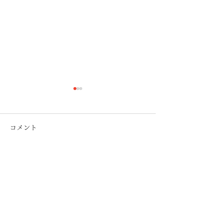
コメント
コメントを追加…
市政レポート2024年11月
市政レポート202
号
号